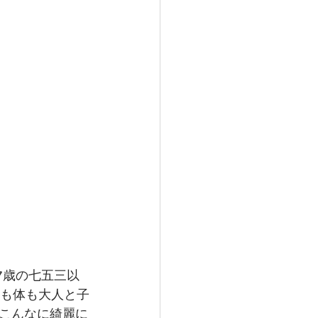
7歳の七五三以
心も体も大人と子
こんなに綺麗に