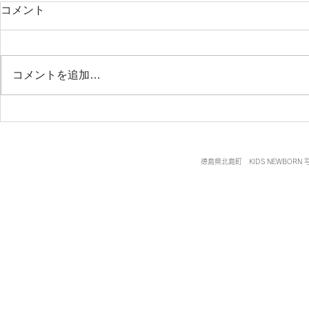
コメント
兄妹写真♡
コメントを追加…
撮影日について①
徳島県北島町 KIDS NEWBORN 写